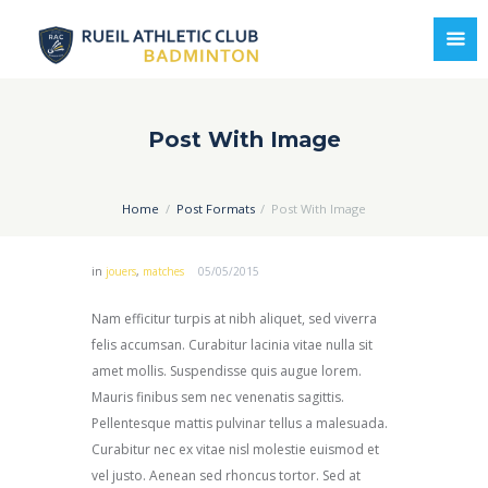
Post With Image
Home
Post Formats
Post With Image
in
jouers
,
matches
05/05/2015
Nam efficitur turpis at nibh aliquet, sed viverra
felis accumsan. Curabitur lacinia vitae nulla sit
amet mollis. Suspendisse quis augue lorem.
Mauris finibus sem nec venenatis sagittis.
Pellentesque mattis pulvinar tellus a malesuada.
Curabitur nec ex vitae nisl molestie euismod et
vel justo. Aenean sed rhoncus tortor. Sed at