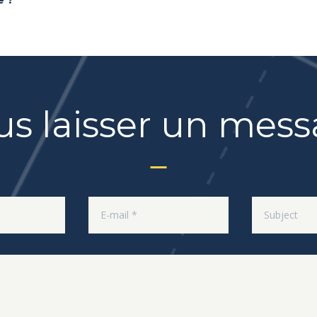
e ?
s laisser un mes