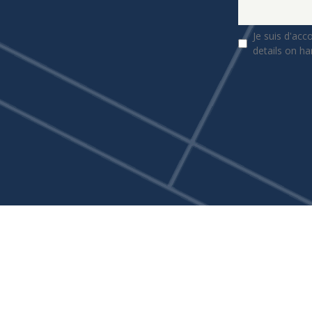
Je suis d'acc
details on ha