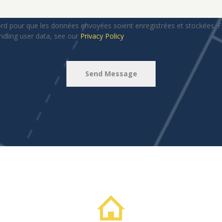
ord pour que les données envoyées soient enregistrées et stockées. F
ndling user data, see our
Privacy Policy
Send Message