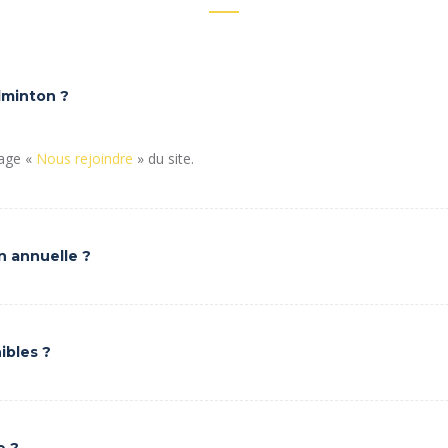
dminton ?
page «
Nous rejoindre
» du site.
on annuelle ?
ibles ?