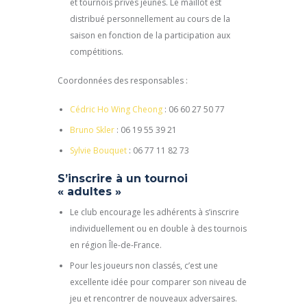
et tournois privés jeunes. Le maillot est
distribué personnellement au cours de la
saison en fonction de la participation aux
compétitions.
Coordonnées des responsables :
Cédric Ho Wing Cheong
: 06 60 27 50 77
Bruno Skler
: 06 19 55 39 21
Sylvie Bouquet
: 06 77 11 82 73
S’inscrire à un tournoi
« adultes »
Le club encourage les adhérents à s’inscrire
individuellement ou en double à des tournois
en région Île-de-France.
Pour les joueurs non classés, c’est une
excellente idée pour comparer son niveau de
jeu et rencontrer de nouveaux adversaires.